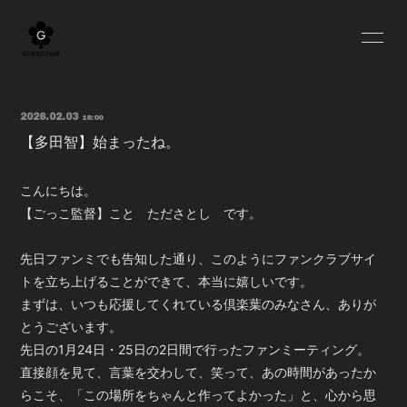
HOME
BLOG
2026.02.03
18:00
INFORMATION
SCHEDULE
【多田智】始まったね。
PROFILE
YOUTUBE
こんにちは。
MOVIE
RADIO
【ごっこ監督】こと たださとし です。
OFF SHOT
Q&A
先日ファンミでも告知した通り、このようにファンクラブサイ
トを立ち上げることができて、本当に嬉しいです。
GOODS
まずは、いつも応援してくれている倶楽葉のみなさん、ありが
とうございます。
先日の1月24日・25日の2日間で行ったファンミーティング。
直接顔を見て、言葉を交わして、笑って、あの時間があったか
らこそ、「この場所をちゃんと作ってよかった」と、心から思