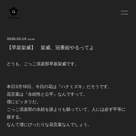
HOME
BLOG
2026.03.18
18:00
INFORMATION
SCHEDULE
【早坂架威】 架威、冠番組やるってよ
PROFILE
YOUTUBE
どうも、ごっこ倶楽部早坂架威です。
MOVIE
RADIO
OFF SHOT
Q&A
本日3月18日。今日の花は『ハナミズキ』だそうです。
花言葉は『永続性と公平』なんですって。
GOODS
僕にピッタリだ。
ごっこ倶楽部の永続を誰よりも願っていて、人には必ず平等に
接する。
なんて僕にぴったりな花言葉なんでしょう。