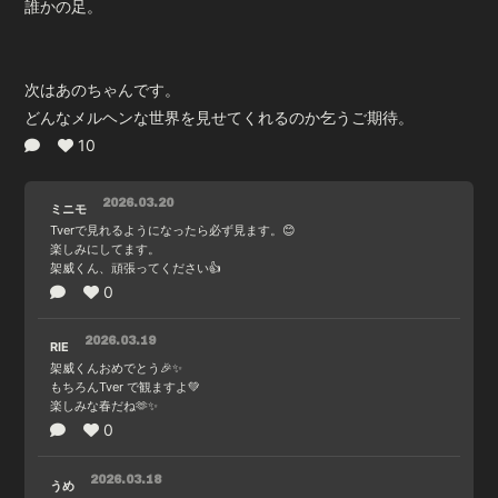
誰かの足。
次はあのちゃんです。
どんなメルヘンな世界を見せてくれるのか乞うご期待。
10
2026.03.20
ミニモ
Tverで見れるようになったら必ず見ます。😊
楽しみにしてます。
架威くん、頑張ってください👍
0
2026.03.19
RIE
架威くんおめでとう🎉✨️
もちろんTver で観ますよ💚
楽しみな春だね🫶✨️
0
2026.03.18
うめ