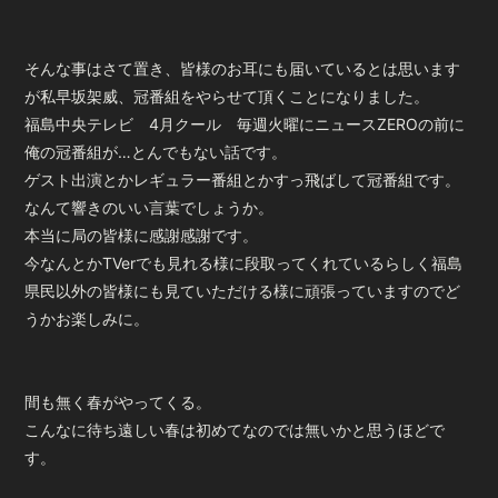
会員登録
ログイン
そんな事はさて置き、皆様のお耳にも届いているとは思います
が私早坂架威、冠番組をやらせて頂くことになりました。
福島中央テレビ 4月クール 毎週火曜にニュースZEROの前に
俺の冠番組が…とんでもない話です。
ゲスト出演とかレギュラー番組とかすっ飛ばして冠番組です。
なんて響きのいい言葉でしょうか。
本当に局の皆様に感謝感謝です。
今なんとかTVerでも見れる様に段取ってくれているらしく福島
県民以外の皆様にも見ていただける様に頑張っていますのでど
うかお楽しみに。
間も無く春がやってくる。
こんなに待ち遠しい春は初めてなのでは無いかと思うほどで
す。