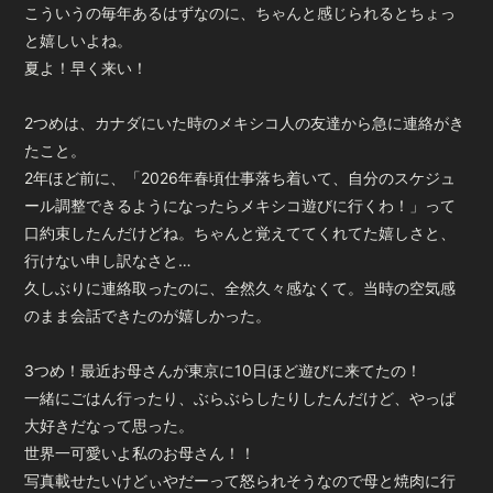
会員登録
ログイン
こういうの毎年あるはずなのに、ちゃんと感じられるとちょっ
と嬉しいよね。
夏よ！早く来い！
2つめは、カナダにいた時のメキシコ人の友達から急に連絡がき
たこと。
2年ほど前に、「2026年春頃仕事落ち着いて、自分のスケジュ
ール調整できるようになったらメキシコ遊びに行くわ！」って
口約束したんだけどね。ちゃんと覚えててくれてた嬉しさと、
行けない申し訳なさと…
久しぶりに連絡取ったのに、全然久々感なくて。当時の空気感
のまま会話できたのが嬉しかった。
3つめ！最近お母さんが東京に10日ほど遊びに来てたの！
一緒にごはん行ったり、ぶらぶらしたりしたんだけど、やっぱ
大好きだなって思った。
世界一可愛いよ私のお母さん！！
写真載せたいけどぃやだーって怒られそうなので母と焼肉に行