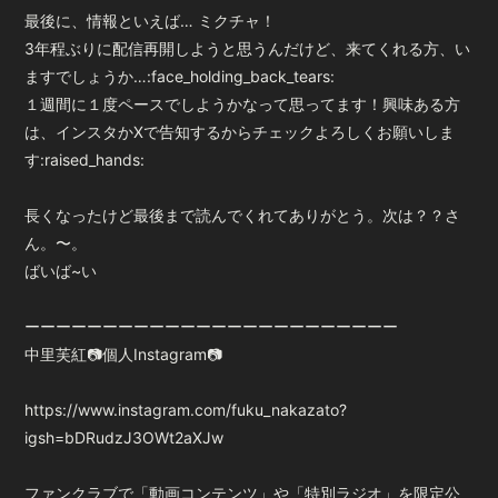
最後に、情報といえば… ミクチャ！
3年程ぶりに配信再開しようと思うんだけど、来てくれる方、い
ますでしょうか…:face_holding_back_tears:
１週間に１度ペースでしようかなって思ってます！興味ある方
は、インスタかXで告知するからチェックよろしくお願いしま
す:raised_hands:
長くなったけど最後まで読んでくれてありがとう。次は？？さ
ん。〜。
ばいば~い
ーーーーーーーーーーーーーーーーーーーーーーーー
中里芙紅📷個人Instagram📷
https://www.instagram.com/fuku_nakazato?
igsh=bDRudzJ3OWt2aXJw
ファンクラブで「動画コンテンツ」や「特別ラジオ」を限定公