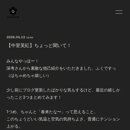
HOME
BLOG
2026.04.12
18:00
INFORMATION
SCHEDULE
【中里芙紅】ちょっと聞いて！
PROFILE
YOUTUBE
みんなやっほー！
MOVIE
RADIO
深考さんから素敵な他己紹介をいただきました、ふくですっ
（はちゃめちゃ嬉しい）
OFF SHOT
Q&A
少し前にブログ更新したばかりな気もするけど、最近の嬉しか
GOODS
ったこと3つまとめてみます！
1つめ、ちゃんと「春来たな〜」って思えること。
このちょうどいい気温と空気の気持ちよさ、普通にテンション
上がる。