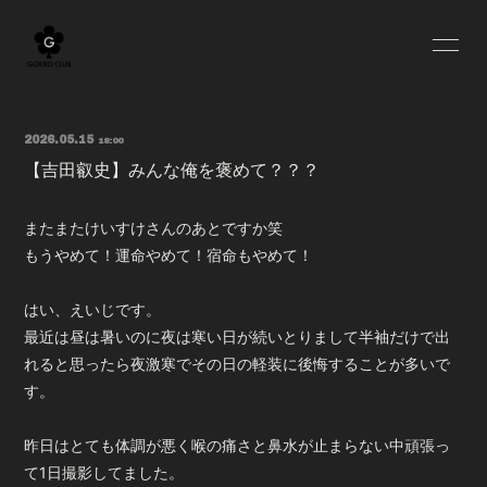
HOME
BLOG
2026.05.15
18:00
INFORMATION
SCHEDULE
【吉田叡史】みんな俺を褒めて？？？
PROFILE
YOUTUBE
またまたけいすけさんのあとですか笑
MOVIE
RADIO
もうやめて！運命やめて！宿命もやめて！
OFF SHOT
Q&A
はい、えいじです。
最近は昼は暑いのに夜は寒い日が続いとりまして半袖だけで出
GOODS
れると思ったら夜激寒でその日の軽装に後悔することが多いで
す。
昨日はとても体調が悪く喉の痛さと鼻水が止まらない中頑張っ
て1日撮影してました。