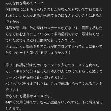
会員登録
ログイン
みんな俺を褒めて？？？
前日病院にはもちろん行きましたがなんでもないですねと言わ
れました。なんかあるから来てるのになんもないことはあるん
ですかね。
体調が悪い時に飲む薬はカロナールが好きです。異変を感じた
らすぐ飲むようにしているので常備必須ですが、最近無くなっ
ていたのでそれだけは病院で貰ってきました。
さぁ上がった動画を見てこれが前ブログで言ってた日に撮って
たやつかー！と気づけるでしょうかね？？
帰りに体調を治すためにもニンニク入りのラーメンを食べた
く、イギリスで知り合った日本人の人に教えてもらった激うま
ラーメンを神保町に食べに行きました。
バリべりバチうまでしたね。これで体調が治ってくれることを
祈ります。
皆さんにも是非オススメです。
神保町の用心棒です。なんか語呂がいいですね。下に写真貼っ
ときます。