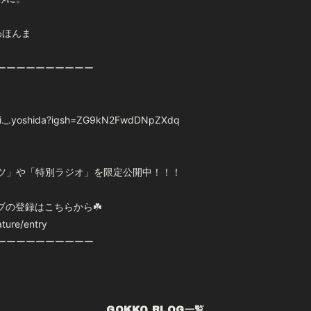
わほんま
ーーーーーーーーーー
iji._.yoshida?igsh=ZG9kN2FwdDNpZXdq
ツ」や「特別ラジオ」を限定公開中！！！
の登録はこちらから☘️
ature/entry
ーーーーーーーーーー
GOKKO BLOG一覧