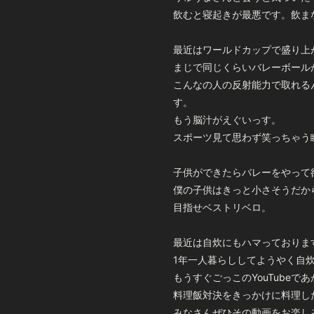
飲むと寝起きが最悪です。飲ま
最近はワールドカップで盛り上
まじで同じくらいバレーボール
こんなの人の反射能力で取れる
す。
もう脳汁がえぐいっす。
スポーツ見て思わず笑っちゃう
子供ができたらバレーをやって
僕の子供はきっと小さそうだか
目指せベストリベロ。
最近は自炊にもハマっておりま
1年一人暮らししてようやく自
もうすぐごっこのYouTubeであ
料理飯対決をきっかけに料理し
みなさんぜひその動画をお楽し