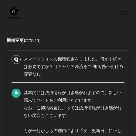
HOME
BLOG
機種変更について
INFORMATION
SCHEDULE
PROFILE
YOUTUBE
スマートフォンの機種変更をしました。何か手続き
Q
は必要ですか？（キャリア決済をご利用/携帯会社の
MOVIE
RADIO
変更なし）
OFF SHOT
Q&A
基本的には決済情報が引き継がれますので、新しい
A
GOODS
端末でサイトをご利用いただけます。
なお、ご契約内容によっては決済情報が引き継がれ
ない場合もございます。
万が一何かしらの理由により「次回更新日」に正し