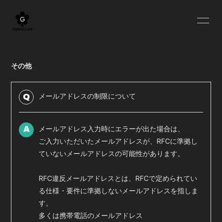
HOME
BLOG
その他
INFORMATION
SCHEDULE
PROFILE
YOUTUBE
メールアドレスの制限について
Q
MOVIE
RADIO
メールアドレス入力時にエラーが出た場合は、
A
OFF SHOT
Q&A
ご入力いただいたメールアドレスが、RFCに準拠し
ていないメールアドレスの可能性があります。
GOODS
RFC違反メールアドレスとは、RFCで定められてい
る仕様・要件に準拠しないメールアドレスを指しま
す。
多くは携帯電話のメールアドレス