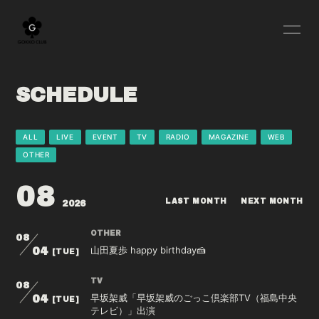
HOME
BLOG
SCHEDULE
INFORMATION
SCHEDULE
PROFILE
YOUTUBE
ALL
LIVE
EVENT
TV
RADIO
MAGAZINE
WEB
OTHER
MOVIE
RADIO
08
OFF SHOT
Q&A
LAST MONTH
NEXT MONTH
2026
GOODS
OTHER
08
山田夏歩 happy birthday🍰
04
[TUE]
TV
08
早坂架威「早坂架威のごっこ倶楽部TV（福島中央
04
[TUE]
テレビ）」出演