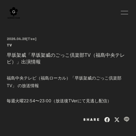
HOME
BLOG
2026.04.28
[Tue]
INFORMATION
SCHEDULE
TV
早坂架威「早坂架威のごっこ倶楽部TV（福島中央テレ
PROFILE
YOUTUBE
ビ）」出演情報
MOVIE
RADIO
福島中央テレビ（福島ローカル）「早坂架威のごっこ倶楽部
OFF SHOT
Q&A
TV」 の放送情報
GOODS
毎週火曜22:54〜23:00（放送後TVerにて見逃し配信）
SHARE