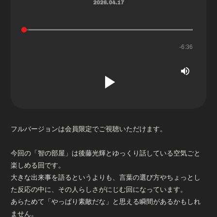
2026.04.17
会員登録
ログイン
L
o
a
R
-
6:36
P
d
e
l
d
M
:
u
e
a
2
t
.
e
y
5
3
%
m
フルバージョンは会員限定でご視聴いただけます。
a
今回の「智の部屋」は後藤光輝とゆっくり話している空気ごと
楽しめる回です。
大きな出来事を語るというよりも、言葉の選び方やちょっとし
i
た反応の中に、その人らしさがにじむ回になっています。
あらためて「やっぱり素敵だな」と思える瞬間があるかもしれ
ません。