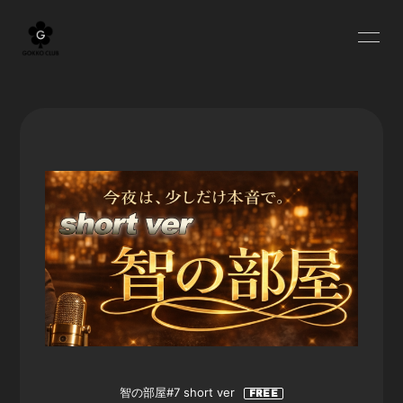
HOME
BLOG
INFORMATION
SCHEDULE
PROFILE
YOUTUBE
MOVIE
RADIO
OFF SHOT
Q&A
GOODS
智の部屋#7 short ver