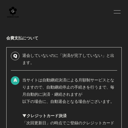
HOME
BLOG
会費支払について
INFORMATION
SCHEDULE
PROFILE
YOUTUBE
退会していないのに「決済が完了していない」と出
Q
ます。
MOVIE
RADIO
当サイトは自動継続決済による月額制サービスとな
OFF SHOT
Q&A
A
りますので、自動継続停止の手続きを行うまで、毎
GOODS
月自動的に決済・継続されますが
以下の場合に、自動退会となる場合がございます。
▼クレジットカード決済
「次回更新日」の時点でご登録のクレジットカード