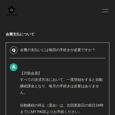
HOME
BLOG
会費支払について
INFORMATION
SCHEDULE
PROFILE
YOUTUBE
会費の支払いには毎回の手続きが必要ですか？
Q
MOVIE
RADIO
A
OFF SHOT
Q&A
【月額会員】
すべての決済方法において、一度登録をすると自動
GOODS
継続課金となり、毎月の手続きは必要はありませ
ん。
自動継続の停止（退会）は、次回更新日の前日24時
までにMY PAGEよりお手続ください。