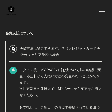
HOME
BLOG
会費支払について
INFORMATION
SCHEDULE
PROFILE
YOUTUBE
決済方法は変更できますか？（クレジットカード決
Q
済⇔キャリア決済の場合）
MOVIE
RADIO
ログイン後、MY PAGE内【お支払い方法の確認・変
OFF SHOT
Q&A
A
更・停止】から支払い方法の変更を行うことができ
GOODS
ます。
次回更新日の前日までにMYページから変更をお済ま
せください。
お支払いは「更新日」の時点で登録されている決済